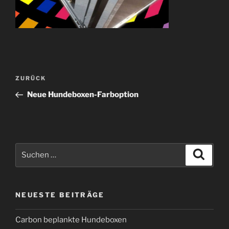
Beitragsnavigation
Vorheriger
ZURÜCK
Beitrag
Neue Hundeboxen-Farboption
Suchen
Suche
nach:
NEUESTE BEITRÄGE
Carbon beplankte Hundeboxen