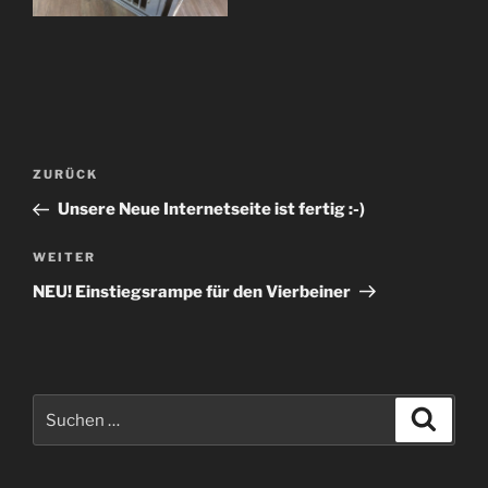
Beitragsnavigation
Vorheriger
ZURÜCK
Beitrag
Unsere Neue Internetseite ist fertig :-)
Nächster
WEITER
Beitrag
NEU! Einstiegsrampe für den Vierbeiner
Suchen
Suche
nach: