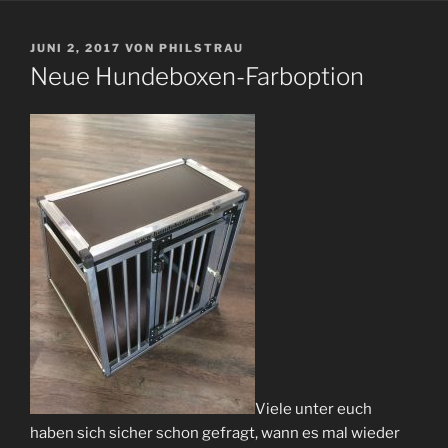
VERÖFFENTLICHT
JUNI 2, 2017
VON
PHILSTRAU
AM
Neue Hundeboxen-Farboption
Viele unter euch
haben sich sicher schon gefragt, wann es mal wieder