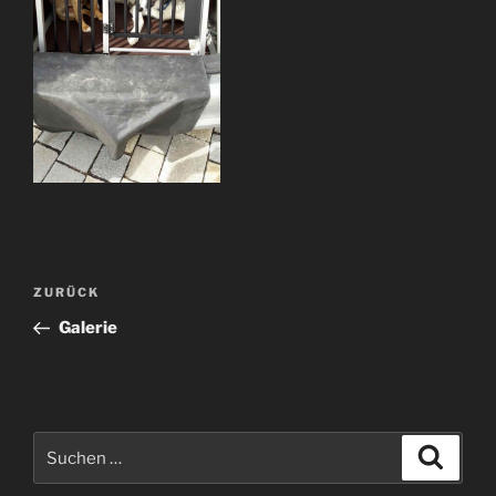
Beitragsnavigation
Vorheriger
ZURÜCK
Beitrag
Galerie
Suchen
Suche
nach: